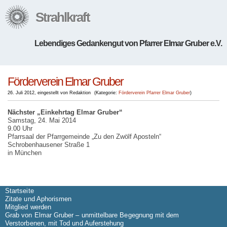
Strahlkraft
Lebendiges Gedankengut von Pfarrer Elmar Gruber e.V.
Förderverein Elmar Gruber
26. Juli 2012
,
eingestellt von Redaktion
(
Kategorie:
Förderverein
Pfarrer Elmar Gruber
)
Nächster „Einkehrtag Elmar Gruber“
Samstag, 24. Mai 2014
9.00 Uhr
Pfarrsaal der Pfarrgemeinde „Zu den Zwölf Aposteln“
Schrobenhausener Straße 1
in München
Startseite
Zitate und Aphorismen
Mitglied werden
Grab von Elmar Gruber – unmittelbare Begegnung mit dem
Verstorbenen, mit Tod und Auferstehung