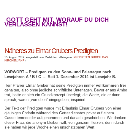
GOTT GEHT MIT, WORAUF DU DICH
VERLASSEN KANNST!
Näheres zu Elmar Grubers Predigten
15. August 2012
,
eingestellt von Redaktion
(
Kategorie:
PREDIGTEN DURCH DAS
KIRCHENJAHR
)
VORWORT – Predigten zu den Sonn- und
Feiertagen nach
Lesejahren A / B / C – Seit 1. Dezember 2014 ist Lesejahr B.
Herr Pfarrer Elmar Gruber hat seine Predigten immer
vollkommen frei
gehalten, also ohne jegliche schriftliche Unterlagen. Bevor er ans Ambo
trat, hatte er sich ein Grundkonzept überlegt; die Worte, die er dann
sprach, waren „von oben“ eingegeben, inspiriert.
Der Text der Predigten wurde mit Erlaubnis Elmar Grubers von einer
gläubigen Christin während des Gottesdienstes privat auf einem
Cassettenrecorder aufgenommen und danach geschrieben. Wir danken
dieser Frau, die anonym bleiben will, von ganzem Herzen, denn durch
sie haben wir jede Woche einen unschätzbaren Wert!