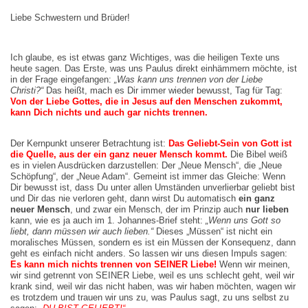
Liebe Schwestern und Brüder!
Ich glaube, es ist etwas ganz Wichtiges, was die heiligen Texte uns
heute sagen. Das Erste, was uns Paulus direkt einhämmern möchte, ist
in der Frage eingefangen:
„Was kann uns trennen von der Liebe
Christi?“
Das heißt, mach es Dir immer wieder bewusst, Tag für Tag:
Von der
Liebe Gottes, die in Jesus auf den Menschen zukommt,
kann Dich nichts und auch gar nichts trennen.
Der Kernpunkt unserer Betrachtung ist:
Das Geliebt-Sein von Gott ist
die Quelle, aus der ein ganz neuer
Mensch kommt.
Die Bibel weiß
es in vielen Ausdrücken darzustellen: Der „Neue Mensch“, die „Neue
Schöpfung“, der „Neue Adam“. Gemeint ist immer das Gleiche: Wenn
Dir bewusst ist, dass Du unter allen Umständen unverlierbar geliebt bist
und Dir das nie verloren geht, dann wirst Du automatisch
ein
ganz
neuer Mensch
, und zwar ein Mensch, der im Prinzip auch
nur lieben
kann, wie es ja auch im 1. Johannes-Brief steht:
„Wenn uns Gott so
liebt, dann müssen wir auch lieben.“
Dieses „Müssen“ ist nicht ein
moralisches Müssen, sondern es ist ein Müssen der Konsequenz, dann
geht es einfach nicht anders. So lassen wir uns diesen Impuls sagen:
Es kann mich nichts trennen von SEINER Liebe!
Wenn wir meinen,
wir sind getrennt von SEINER Liebe, weil es uns schlecht geht, weil wir
krank sind, weil wir das nicht haben, was wir haben möchten, wagen wir
es trotzdem und trauen wir uns zu, was Paulus sagt, zu uns selbst zu