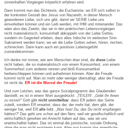
sinnenhaften Vorgängen körperlich erfahren wird.
Dann kommt nun das Dichteste, die Eucharistie, wo ER sich selbst in
der konkreten Gestalt des Jesus von Nazareth, in dieser Mensch
gewordenen Liebe, sich uns gibt, damit wir SEINE Liebe uns
einverleiben können und ein Leib werden, mit IHM und miteinander. Das
wäre also das Zweite, das wir in den praktischen Lebensvorgängen
nicht materialistisch, konsumhaft abkoppeln von der Liebe Gottes,
sondern im Gegenteil erleben, dass alles Irdische im weitesten Sinn
Sakrament werden kann, wo wir die Liebe Gottes sehen, hören, riechen,
schmecken. Dann kann auch ein positives Lebensgefühl
zustandekommen.
Ich denke mir immer, wie arm Menschen dran sind, die
diese
Liebe
nicht haben, die so materialistisch von einem Konsumfest, von einem
Sommerfest zum anderen rennen und bloß Konsumartikel
herbeischleppen können und aufnehmen können. Aber die Freude
kommt nicht auf. Man ist mehr oder weniger übersättigt, aber die Freude
ist nicht da.
ER ist die Wurzel der Freude!
Und zum Letzten, was das ganze Sozialprogramm des Glaubenden
darstellt, es ist in einem Wort ausgedrückt: „TEILEN“.
„Gebt Ihr ihnen
zu essen!“
Gott gibt
nicht unmittelbar
, dass ER jedem das Seine
zuteilt, sondern ER erwartet, dass der, der mehr hat, dem gibt, der
weniger hat, weil ER
alle
liebt.
„Was hast Du, das Du nicht empfangen
hättest?“
Das geht uns schon auf den Nerv, weil wir gesellschaft­lich und
wirtschaftlich gesehen ein Anrecht haben auf das, was wir uns
erwirtschaftet haben. Das ist einmal die juristische, soziale Ordnung,
ohne die man nicht existieren kann. Aber nun kommt das eigentliche,