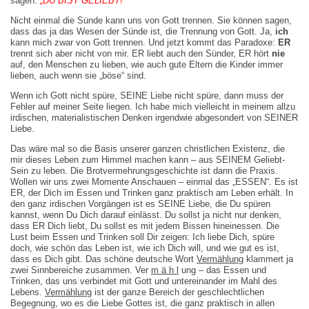
sagen:
„DU BIST GELIEBT!“
Nicht einmal die Sünde kann uns von Gott trennen. Sie können sagen,
dass das ja das Wesen der Sünde ist, die Trennung von Gott. Ja,
ich
kann mich zwar von Gott trennen. Und jetzt kommt das Paradoxe:
ER
trennt sich aber nicht von mir. ER liebt auch den Sünder, ER hört
nie
auf, den Menschen zu lieben, wie auch gute Eltern die Kinder immer
lieben, auch wenn sie „böse“ sind.
Wenn ich Gott nicht spüre, SEINE Liebe nicht spüre, dann muss der
Fehler auf meiner Seite liegen. Ich habe mich vielleicht in meinem allzu
irdischen, materialistischen Denken irgendwie abgesondert von SEINER
Liebe.
Das wäre mal so die Basis unserer ganzen christlichen Existenz, die
mir dieses Leben zum Himmel machen kann – aus SEINEM Geliebt-
Sein zu leben. Die Brotvermehrungsgeschichte ist dann die Praxis.
Wollen wir uns zwei Momente Anschauen – einmal das „ESSEN“. Es ist
ER, der Dich im Essen und Trinken ganz praktisch am Leben erhält. In
den ganz irdischen Vorgängen ist es SEINE Liebe, die Du spüren
kannst, wenn Du Dich darauf einlässt. Du sollst ja nicht nur denken,
dass ER Dich liebt, Du sollst es mit jedem Bissen hineinessen. Die
Lust beim Essen und Trinken soll Dir zeigen: Ich liebe Dich, spüre
doch, wie schön das Leben ist, wie ich Dich will, und wie gut es ist,
dass es Dich gibt. Das schöne deutsche Wort
Vermählung
klammert ja
zwei Sinnbereiche zusammen. Ver
m ä h l
ung – das Essen und
Trinken, das uns verbindet mit Gott und untereinander im Mahl des
Lebens.
Vermählung
ist der ganze Bereich der geschlechtlichen
Begegnung, wo es die Liebe Gottes ist, die ganz praktisch in allen