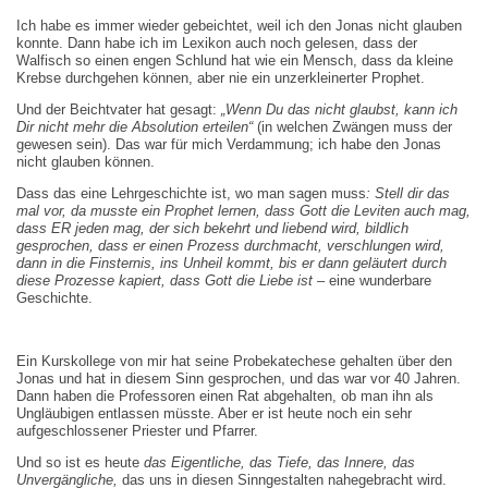
Ich habe es immer wieder gebeichtet, weil ich den Jonas nicht glauben
konnte. Dann habe ich im Lexikon auch noch gelesen, dass der
Walfisch so einen engen Schlund hat wie ein Mensch, dass da kleine
Krebse durchgehen können, aber nie ein unzerkleinerter Prophet.
Und der Beichtvater hat gesagt:
„Wenn Du das nicht glaubst, kann ich
Dir nicht mehr die Absolution erteilen“
(in welchen Zwängen muss der
gewesen sein). Das war für mich Verdammung; ich habe den Jonas
nicht glauben können.
Dass das eine Lehrgeschichte ist, wo man sagen muss
: Stell dir das
mal vor, da musste ein Prophet lernen, dass Gott die Leviten auch mag,
dass ER jeden mag, der sich bekehrt und liebend wird, bildlich
gesprochen, dass er einen Prozess durchmacht, verschlungen wird,
dann in die Finsternis, ins Unheil kommt, bis er dann geläutert durch
diese Prozesse kapiert, dass Gott die Liebe ist –
eine wunderbare
Geschichte.
Ein Kurskollege von mir hat seine Probekatechese gehalten über den
Jonas und hat in diesem Sinn gesprochen, und das war vor 40 Jahren.
Dann haben die Professoren einen Rat abgehalten, ob man ihn als
Ungläubigen entlassen müsste. Aber er ist heute noch ein sehr
aufgeschlossener Priester und Pfarrer.
Und so ist es heute
das Eigentliche, das Tiefe, das Innere, das
Unvergängliche,
das uns in diesen Sinngestalten nahegebracht wird.