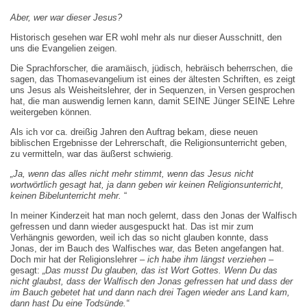
Aber, wer war dieser Jesus?
Historisch gesehen war ER wohl mehr als nur dieser Ausschnitt, den
uns die Evangelien zeigen.
Die Sprachforscher, die aramäisch, jüdisch, hebräisch beherrschen, die
sagen, das Thomasevangelium ist eines der ältesten Schriften, es zeigt
uns Jesus als Weisheitslehrer, der in Sequenzen, in Versen gesprochen
hat, die man auswendig lernen kann, damit SEINE Jünger SEINE Lehre
weitergeben können.
Als ich vor ca. dreißig Jahren den Auftrag bekam, diese neuen
biblischen Ergebnisse der Lehrerschaft, die Religionsunterricht geben,
zu vermitteln, war das äußerst schwierig.
„Ja, wenn das alles nicht mehr stimmt, wenn das Jesus nicht
wortwörtlich gesagt hat, ja dann geben wir keinen Religionsunterricht,
keinen Bibelunterricht mehr.
“
In meiner Kinderzeit hat man noch gelernt, dass den Jonas der Walfisch
gefressen und dann wieder ausgespuckt hat. Das ist mir zum
Verhängnis geworden, weil ich das so nicht glauben konnte, dass
Jonas, der im Bauch des Walfisches war, das Beten angefangen hat.
Doch mir hat der Religionslehrer –
ich habe ihm längst verziehen
–
gesagt:
„Das musst Du glauben, das ist Wort Gottes. Wenn Du das
nicht glaubst, dass der Walfisch den Jonas gefressen hat und dass der
im Bauch gebetet hat und dann nach drei Tagen wieder ans Land kam,
dann hast Du eine Todsünde.“