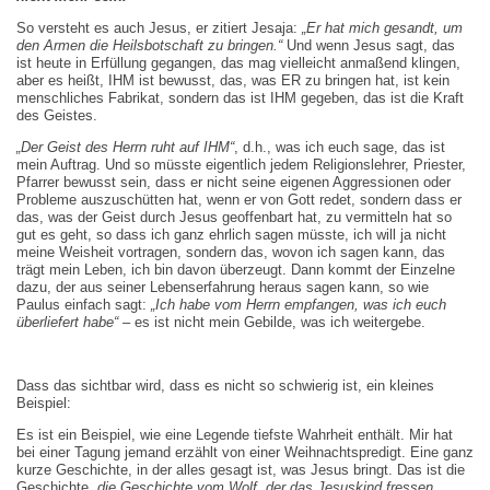
So versteht es auch Jesus, er zitiert Jesaja:
„Er hat mich gesandt, um
den Armen die Heilsbotschaft zu bringen.“
Und wenn Jesus sagt, das
ist heute in Erfüllung gegangen, das mag vielleicht anmaßend klingen,
aber es heißt, IHM ist bewusst, das, was ER zu bringen hat, ist kein
menschliches Fabrikat, sondern das ist IHM gegeben, das ist die Kraft
des Geistes.
„Der Geist des Herrn ruht auf IHM“
, d.h., was ich euch sage, das ist
mein Auftrag. Und so müsste eigentlich jedem Religionslehrer, Priester,
Pfarrer bewusst sein, dass er nicht seine eigenen Aggressionen oder
Probleme auszuschütten hat, wenn er von Gott redet, sondern dass er
das, was der Geist durch Jesus geoffenbart hat, zu vermitteln hat so
gut es geht, so dass ich ganz ehrlich sagen müsste, ich will ja nicht
meine Weisheit vortragen, sondern das, wovon ich sagen kann, das
trägt mein Leben, ich bin davon überzeugt. Dann kommt der Einzelne
dazu, der aus seiner Lebenserfahrung heraus sagen kann, so wie
Paulus einfach sagt:
„Ich habe vom Herrn empfangen, was ich euch
überliefert habe“
– es ist nicht mein Gebilde, was ich weitergebe.
Dass das sichtbar wird, dass es nicht so schwierig ist, ein kleines
Beispiel:
Es ist ein Beispiel, wie eine Legende tiefste Wahrheit enthält. Mir hat
bei einer Tagung jemand erzählt von einer Weihnachtspredigt. Eine ganz
kurze Geschichte, in der alles gesagt ist, was Jesus bringt. Das ist die
Geschichte,
die Geschichte
vom Wolf, der das Jesuskind fressen