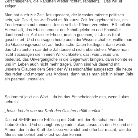
Zerschlagenen, die Kaputten wieder richtet, repariert).“ Das will er
zeigen.
Man hat auch zur Zeit Jesu gedacht, der Messias müsste politisch
sein, wie David, so wie David es für kurze Zeit fertiggebracht hat, ein
Friedensreich aufzubauen. Jesus soll die Römer vertreiben, ER soll die
Herrschaft, das Etablissement der Schriftgelehrten und Pharisäer,
durchbrechen. Auf dieser Ebene, irdisch gesehen, ist Jesus total
gescheitert. Und nun sagen heute auch die Wissenschaftler, wollte man
die Glaubensgewissheit auf historische Daten festlegen, dann würde
das Christentum das dritte Jahrtausend nicht überstehen. Würde man
nicht sozusagen die inneren Wirklichkeiten, das, was Jesus uns
bedeutet, das Unvergängliche in die Gegenwart bringen, dann könnte es
uns im Leben auch nicht mehr tragen. Dann sind wir dauernd mit
unserem Glauben dem Streit der Wissenschaftler ausgesetzt, die heute
das reden und morgen was Anderes, dann muss man sich in einem Jahr
ein paarmal umstellen.
So kommt jetzt ein Wort – da ist das Entscheidende drin, wenn Lukas
schreibt:
„Jesus kehrte von der Kraft des Geistes erfüllt zurück.“
Das ist SEINE innere Erfüllung mit Gott, mit der Botschaft von der
Liebe Gottes. Und so zeigt uns gerade Lukas Jesus als den Heiland der
Armen, der in der Kraft der Liebe verbindet und offenbar macht, wie die
Menschen befreit und erlöst werden können.