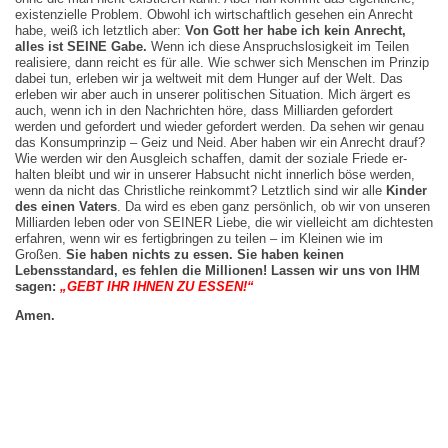
existenzielle Problem. Obwohl ich wirtschaftlich gesehen ein Anrecht
habe, weiß ich letztlich aber:
Von Gott her habe ich kein Anrecht,
alles ist SEINE Gabe.
Wenn ich diese Anspruchslosigkeit im Teilen
realisiere, dann reicht es für alle. Wie schwer sich Menschen im Prinzip
dabei tun, erleben wir ja weltweit mit dem Hunger auf der Welt. Das
erleben wir aber auch in unserer politischen Situation. Mich ärgert es
auch, wenn ich in den Nachrichten höre, dass Milliarden gefordert
werden und gefordert und wieder gefordert werden. Da sehen wir genau
das Konsumprinzip – Geiz und Neid. Aber haben wir ein Anrecht drauf?
Wie werden wir den Ausgleich schaffen, damit der soziale Friede er­
halten bleibt und wir in unserer Habsucht nicht innerlich böse werden,
wenn da nicht das Christliche reinkommt? Letztlich sind wir alle
Kinder
des
einen Vaters
. Da wird es eben ganz persönlich, ob wir von unseren
Milliarden leben oder von SEINER Liebe, die wir vielleicht am dichtesten
erfahren, wenn wir es fertigbringen zu teilen – im Kleinen wie im
Großen.
Sie haben nichts zu essen.
S
ie haben keinen
Lebensstandard, es feh­len die Millionen!
Lassen wir uns
von IHM
sagen:
„
GEBT IHR IHNEN ZU ESSEN!“
Amen.