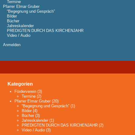
Termine
Pfarrer Elmar Gruber
“Begegnung und Gespräch”
Bilder
Bücher
Jahreskalender
PREDIGTEN DURCH DAS KIRCHENJAHR
Video / Audio
Anmelden
Kategorien
Förderverein
(3)
Termine
(2)
Pfarrer Elmar Gruber
(20)
“Begegnung und Gespräch”
(1)
Bilder
(4)
Bücher
(3)
Jahreskalender
(1)
PREDIGTEN DURCH DAS KIRCHENJAHR
(2)
Video / Audio
(3)