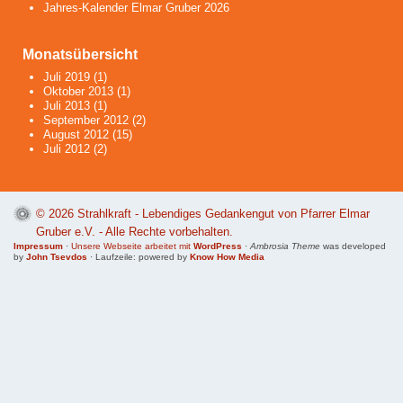
Jahres-Kalender Elmar Gruber 2026
Monatsübersicht
Juli 2019
(1)
Oktober 2013
(1)
Juli 2013
(1)
September 2012
(2)
August 2012
(15)
Juli 2012
(2)
© 2026
Strahlkraft - Lebendiges Gedankengut von Pfarrer Elmar
Gruber e.V.
- Alle Rechte vorbehalten.
Impressum
·
Unsere Webseite arbeitet mit
WordPress
·
Ambrosia Theme
was developed
by
John Tsevdos
· Laufzeile: powered by
Know How Media