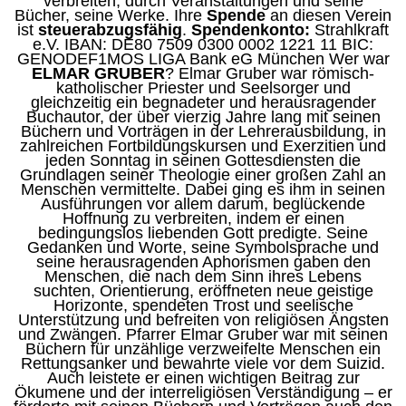
verbreiten
, durch Veranstaltungen und seine
Bücher, seine Werke. Ihre
Spende
an diesen Verein
ist
steuerabzugsfähig
.
Spendenkonto:
Strahlkraft
e.V. IBAN: DE80 7509 0300 0002 1221 11 BIC:
GENODEF1MOS LIGA
Bank
eG München Wer war
ELMAR GRUBER
? Elmar Gruber war römisch-
katholischer Priester und Seelsorger und
gleichzeitig ein begnadeter und herausragender
Buchautor, der über vierzig Jahre lang mit seinen
Büchern und Vorträgen in der Lehrerausbildung, in
zahlreichen Fortbildungskursen und Exerzitien und
jeden Sonntag in seinen
Gottesdiensten
die
Grundlagen seiner Theologie einer großen Zahl an
Menschen vermittelte. Dabei ging es ihm in seinen
Ausführungen vor allem darum, beglückende
Hoffnung zu
verbreiten
, indem er einen
bedingungslos liebenden Gott
predigte
. Seine
Gedanken und Worte, seine Symbolsprache und
seine herausragenden Aphorismen gaben den
Menschen, die nach dem Sinn ihres Lebens
suchten
, Orientierung, eröffneten neue geistige
Horizonte, spendeten Trost und seelische
Unterstützung und befreiten von religiösen Ängsten
und Zwängen.
Pfarrer
Elmar Gruber war mit seinen
Büchern für unzählige verzweifelte Menschen ein
Rettungsanker und bewahrte viele vor dem
Suizid
.
Auch leistete er einen wichtigen Beitrag zur
Ökumene und der interreligiösen Verständigung – er