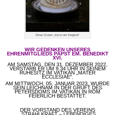
Elmar-Gruber-„Kerze der Ewigkeit“
WIR GEDENKEN UNSERES
EHRENMITGLIEDS PAPST EM. BENEDIKT
XVI.
AM SAMSTAG, DEN 31. DEZEMBER 2022,
VERSTARB ER UM 9.34 UHR IN SEINEM
RUHESITZ IM VATIKAN „MATER
ECCLESIAE“.
AM MITTWOCH, 05. JANUAR 2023, WURDE
SEIN LEICHNAM IN DER GRUFT DES
PETERSDOMS IM VATIKAN IN ROM
FEIERLICH BESTATTET.
DER VORSTAND DES VEREINS
„STRAHLKRAFT – LEBENDIGES