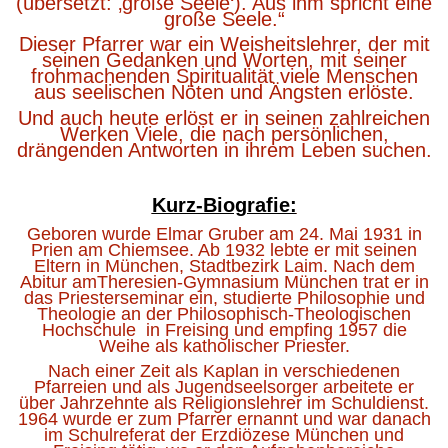
(übersetzt: ‚große Seele‘). Aus ihm spricht eine
große Seele.“
Dieser Pfarrer war ein Weisheitslehrer, der mit
seinen Gedanken und Worten, mit seiner
frohmachenden Spiritualität viele Menschen
aus seelischen Nöten und Ängsten erlöste.
Und auch heute erlöst er in seinen zahlreichen
Werken Viele, die nach persönlichen,
drängenden Antworten in ihrem Leben suchen.
Kurz-Biografie:
Geboren wurde Elmar Gruber am 24. Mai 1931 in
Prien am Chiemsee. Ab 1932 lebte er mit seinen
Eltern in München, Stadtbezirk Laim. Nach dem
Abitur amTheresien-Gymnasium München trat er in
das Priesterseminar ein, studierte Philosophie und
Theologie an der Philosophisch-Theologischen
Hochschule in Freising und empfing 1957 die
Weihe als katholischer Priester.
Nach einer Zeit als Kaplan in verschiedenen
Pfarreien und als Jugendseelsorger arbeitete er
über Jahrzehnte als Religionslehrer im Schuldienst.
1964 wurde er zum Pfarrer ernannt und war danach
im Schulreferat der Erzdiözese München und