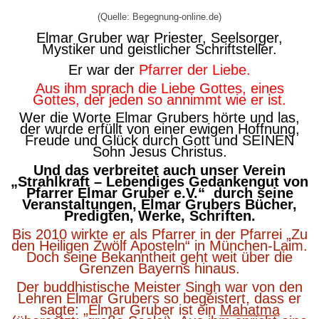
(Quelle: Begegnung-online.de)
Elmar Gruber war Priester, Seelsorger,
Mystiker und geistlicher Schriftsteller.
Er war der
Pfarrer der Liebe
.
Aus ihm sprach die Liebe Gottes, eines
Gottes, der jeden so annimmt wie er ist.
Wer die Worte Elmar Grubers hörte und las,
der wurde erfüllt von einer ewigen Hoffnung,
Freude und Glück durch Gott und SEINEN
Sohn Jesus Christus.
Und das verbreitet auch unser Verein
„Strahlkraft – Lebendiges Gedankengut von
Pfarrer Elmar Gruber e.V.“ durch seine
Veranstaltungen, Elmar Grubers Bücher,
Predigten, Werke, Schriften.
Bis 2010 wirkte er als Pfarrer in der Pfarrei „Zu
den Heiligen Zwölf Aposteln“ in München-Laim.
Doch seine Bekanntheit geht weit über die
Grenzen Bayerns hinaus.
Der buddhistische Meister Singh war von den
Lehren Elmar Grubers so begeistert, dass er
sagte: „Elmar Gruber ist ein
Mahatma