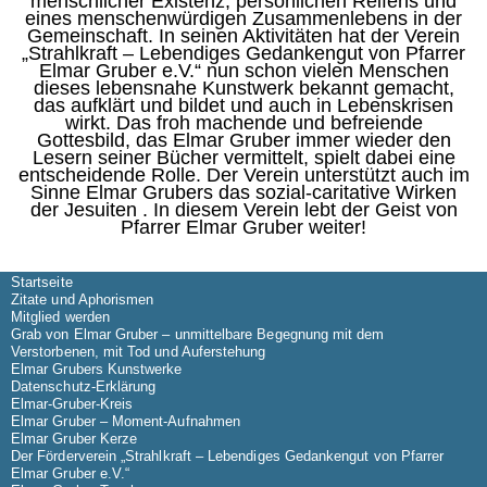
menschlicher Existenz, persönlichen Reifens und
eines menschenwürdigen Zusammenlebens in der
Gemeinschaft. In seinen Aktivitäten hat der Verein
„Strahlkraft – Lebendiges Gedankengut von Pfarrer
Elmar Gruber e.V.“ nun schon vielen Menschen
dieses lebensnahe Kunstwerk bekannt gemacht,
das aufklärt und bildet und auch in Lebenskrisen
wirkt. Das froh machende und befreiende
Gottesbild, das Elmar Gruber immer wieder den
Lesern seiner Bücher vermittelt, spielt dabei eine
entscheidende Rolle. Der Verein unterstützt auch im
Sinne Elmar Grubers das sozial-caritative Wirken
der Jesuiten . In diesem Verein lebt der Geist von
Pfarrer Elmar Gruber weiter!
Startseite
Zitate und Aphorismen
Mitglied werden
Grab von Elmar Gruber – unmittelbare Begegnung mit dem
Verstorbenen, mit Tod und Auferstehung
Elmar Grubers Kunstwerke
Datenschutz-Erklärung
Elmar-Gruber-Kreis
Elmar Gruber – Moment-Aufnahmen
Elmar Gruber Kerze
Der Förderverein „Strahlkraft – Lebendiges Gedankengut von Pfarrer
Elmar Gruber e.V.“