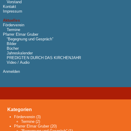
Vorstand
Kontakt
Impressum
Aktuelles
Förderverein
Termine
Pfarrer Elmar Gruber
“Begegnung und Gespräch”
Bilder
Bücher
Jahreskalender
PREDIGTEN DURCH DAS KIRCHENJAHR
Video / Audio
Anmelden
Kategorien
Förderverein
(3)
Termine
(2)
Pfarrer Elmar Gruber
(20)
“Begegnung und Gespräch”
(1)