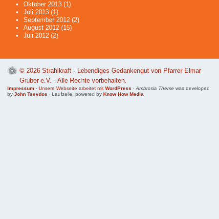
Oktober 2013
(1)
Juli 2013
(1)
September 2012
(2)
August 2012
(15)
Juli 2012
(2)
© 2026
Strahlkraft - Lebendiges Gedankengut von Pfarrer Elmar
Gruber e.V.
- Alle Rechte vorbehalten.
Impressum
·
Unsere Webseite arbeitet mit
WordPress
·
Ambrosia Theme
was developed
by
John Tsevdos
· Laufzeile: powered by
Know How Media