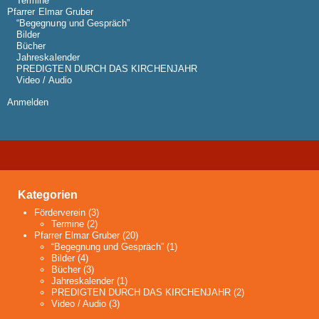
Termine
Pfarrer Elmar Gruber
“Begegnung und Gespräch”
Bilder
Bücher
Jahreskalender
PREDIGTEN DURCH DAS KIRCHENJAHR
Video / Audio
Anmelden
Kategorien
Förderverein
(3)
Termine
(2)
Pfarrer Elmar Gruber
(20)
“Begegnung und Gespräch”
(1)
Bilder
(4)
Bücher
(3)
Jahreskalender
(1)
PREDIGTEN DURCH DAS KIRCHENJAHR
(2)
Video / Audio
(3)