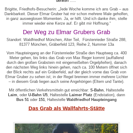
denken …..“
Brigitte, Friedhofs-Besucherin: „Jede Woche komme ich ans Grab – aus
Dankbarkeit. Dieser Elmar Gruber hat mir schon mehrere Male geholfen,
in ganz ausweglosen Momenten. Ja, er hilft. Und ich danke ihm, stelle
immer wieder eine Kerze auf. Er gibt mir Hoffnung.“
Der Weg zu Elmar Grubers Grab
Standort: Waldfriedhof München, Alter Teil, Fürstenrieder Straße 288,
81377 München, Gräberfeld 123, Reihe 2, Nummer 13a
Vom Haupteingang an der Fürstenrieder Straße den Hauptweg ca. 400
Meter gehen, bis links das Grab von Max Reger kommt (auffallend
durch den großen Grabstein mit eingemeißelten Orgelpfeifen), danach
den nächsten Weg links hinein gehen, nach ca. 100 Metern öffnet sich
der Blick rechts auf ein Gräberfeld, auf der gleich vorne das Grab von
Elmar Gruber zu sehen ist; in der Regel brennen immer mehrere Lichter
– in diesem Grab liegen auch seine Angehörigen (Eltern und Tante).
Mit öffentlichen Verkehrsmitteln gut erreichbar:
S-Bahn
, Haltestelle
Laim
, oder
U-Bahn U5
, Haltestelle
Laimer Platz
(Endstation), dann
Bus 51
oder
151
, Haltestelle
Waldfriedhof Haupteingang
Das Grab als Wallfahrts-Stätte