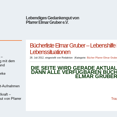
Lebendiges Gedankengut von
Pfarrer Elmar Gruber e.V.
Bücherliste Elmar Gruber – Lebenshilfe i
Lebenssituationen
 –
28. Juli 2012
,
eingestellt von Redaktion
(
Kategorie:
Bücher
Pfarrer Elmar Grube
g mit dem
und
DIE SEITE WIRD GERADE AKTUAL
DANN ALLE VERFÜGBAREN BÜCH
erke
ELMAR GRUBER
nt-Aufnahmen
lkraft –
t von Pfarrer
Tra