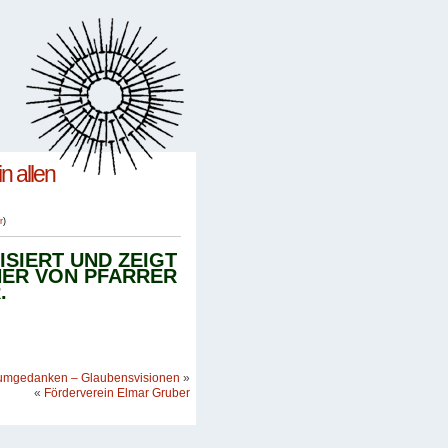
n allen
r
)
ISIERT UND ZEIGT
ER VON PFARRER
.
umgedanken – Glaubensvisionen
»
«
Förderverein Elmar Gruber