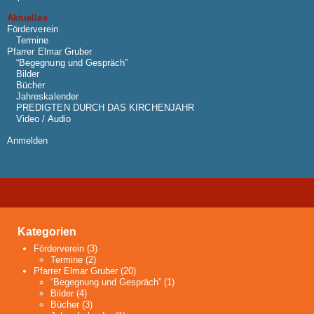
Aktuelles
Förderverein
Termine
Pfarrer Elmar Gruber
“Begegnung und Gespräch”
Bilder
Bücher
Jahreskalender
PREDIGTEN DURCH DAS KIRCHENJAHR
Video / Audio
Anmelden
Kategorien
Förderverein
(3)
Termine
(2)
Pfarrer Elmar Gruber
(20)
“Begegnung und Gespräch”
(1)
Bilder
(4)
Bücher
(3)